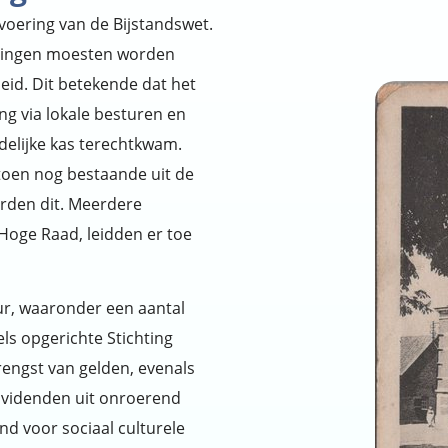
nvoering van de Bijstandswet.
llingen moesten worden
id. Dit betekende dat het
g via lokale besturen en
ndelijke kas terechtkwam.
oen nog bestaande uit de
erden dit. Meerdere
Hoge Raad, leidden er toe
ur, waaronder een aantal
ls opgerichte Stichting
rengst van gelden, evenals
ividenden uit onroerend
d voor sociaal culturele