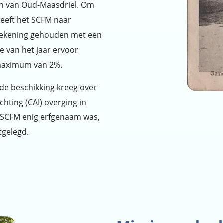
nen van Oud-Maasdriel. Om
reeft het SCFM naar
 rekening gehouden met een
te van het jaar ervoor
 maximum van 2%.
de beschikking kreeg over
hting (CAI) overging in
t SCFM enig erfgenaam was,
stgelegd.